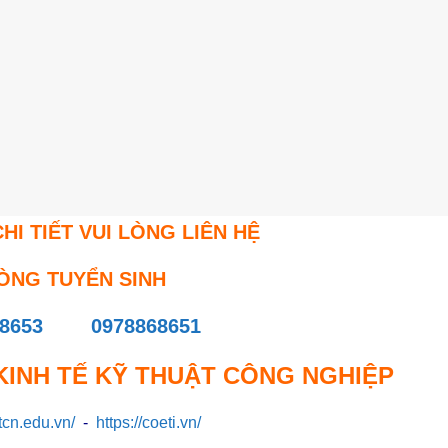
HI TIẾT VUI LÒNG LIÊN HỆ
ÒNG TUYỂN SINH
8653
0978868651
INH TẾ KỸ THUẬT CÔNG NGHIỆP
ktcn.edu.vn/
-
https://coeti.vn/