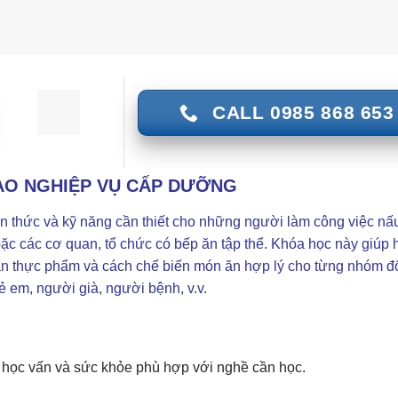
CALL 0985 868 653
ẠO NGHIỆP VỤ CẤP DƯỠNG
 thức và kỹ năng cần thiết cho những người làm công việc nấ
oặc các cơ quan, tổ chức có bếp ăn tập thể. Khóa học này giúp 
oàn thực phẩm và cách chế biến món ăn hợp lý cho từng nhóm đ
ẻ em, người già, người bệnh, v.v.
độ học vấn và sức khỏe phù hợp với nghề cần học.