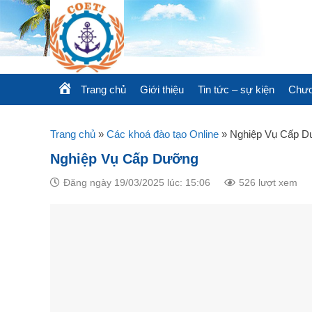
Skip
to
content
Trang chủ
Giới thiệu
Tin tức – sự kiện
Chươ
Trang chủ
»
Các khoá đào tạo Online
»
Nghiệp Vụ Cấp 
Nghiệp Vụ Cấp Dưỡng
Đăng ngày 19/03/2025 lúc: 15:06
526 lượt xem