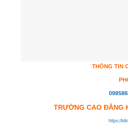
THÔNG TIN C
PH
098586
TRƯỜNG CAO ĐẲNG K
https://kt