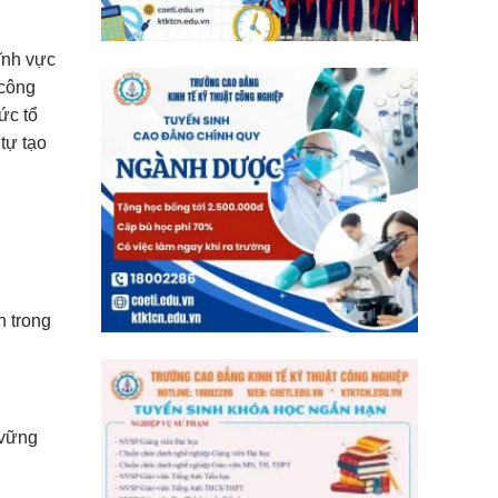
ĩnh vực
 công
ức tổ
tự tạo
h trong
 vững