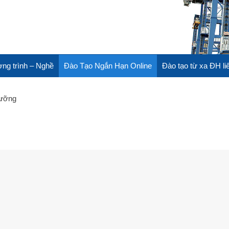
ng trình – Nghề
Đào Tạo Ngắn Hạn Online
Đào tạo từ xa ĐH li
Dưỡng