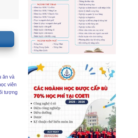
u ăn và
học viên
ối tượng