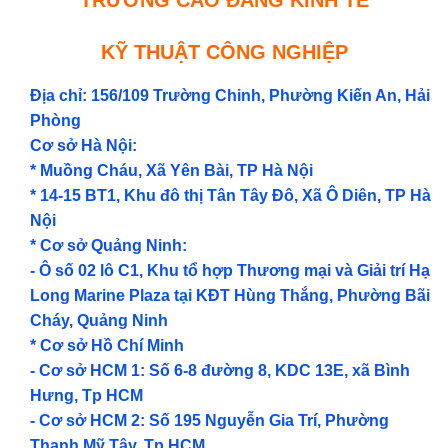
KỸ THUẬT CÔNG NGHIỆP
Địa chỉ: 156/109 Trường Chinh, Phường Kiến An, Hải
Phòng
Cơ sở Hà Nội:
* Muồng Cháu, Xã Yên Bài, TP Hà Nội
* 14-15 BT1, Khu đô thị Tân Tây Đô, Xã Ô Diên, TP Hà
Nội
* Cơ sở Quảng Ninh:
- Ô số 02 lô C1, Khu tổ hợp Thương mại và Giải trí Hạ
Long Marine Plaza tại KĐT Hùng Thắng, Phường Bãi
Cháy, Quảng Ninh
* Cơ sở Hồ Chí Minh
- Cơ sở HCM 1: Số 6-8 đường 8, KDC 13E, xã Bình
Hưng, Tp HCM
- Cơ sở HCM 2: Số 195 Nguyễn Gia Trí, Phường
Thạnh Mỹ Tây, Tp HCM