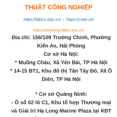
THUẬT CÔNG NGHIỆP
https://ktktcn.edu.vn/
-
https://coeti.vn/
https://elearning.ktktcn.edu.vn/
Địa chỉ: 156/109 Trường Chinh, Phường
Kiến An, Hải Phòng
Cơ sở Hà Nội:
* Muồng Cháu, Xã Yên Bài, TP Hà Nội
* 14-15 BT1, Khu đô thị Tân Tây Đô, Xã Ô
Diên, TP Hà Nội
* Cơ sở Quảng Ninh:
- Ô số 02 lô C1, Khu tổ hợp Thương mại
và Giải trí Hạ Long Marine Plaza tại KĐT