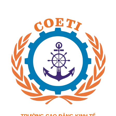
TRƯỜNG CAO ĐẲNG KINH TẾ