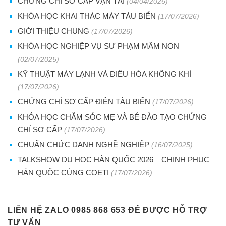
CHỨNG CHỈ SƠ CẤP VẬN TẢI
(04/04/2026)
KHÓA HỌC KHAI THÁC MÁY TÀU BIỂN
(17/07/2026)
GIỚI THIỆU CHUNG
(17/07/2026)
KHÓA HỌC NGHIỆP VỤ SƯ PHẠM MẦM NON
(02/07/2025)
KỸ THUẬT MÁY LẠNH VÀ ĐIỀU HÒA KHÔNG KHÍ
(17/07/2026)
CHỨNG CHỈ SƠ CẤP ĐIỆN TÀU BIỂN
(17/07/2026)
KHÓA HỌC CHĂM SÓC MẸ VÀ BÉ ĐÀO TẠO CHỨNG
CHỈ SƠ CẤP
(17/07/2026)
CHUẨN CHỨC DANH NGHỀ NGHIỆP
(16/07/2025)
TALKSHOW DU HỌC HÀN QUỐC 2026 – CHINH PHỤC
HÀN QUỐC CÙNG COETI
(17/07/2026)
LIÊN HỆ ZALO 0985 868 653 ĐỂ ĐƯỢC HỖ TRỢ
TƯ VẤN