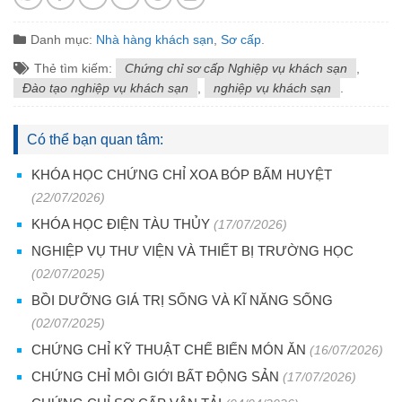
Danh mục:
Nhà hàng khách sạn
,
Sơ cấp
.
Thẻ tìm kiếm:
Chứng chỉ sơ cấp Nghiệp vụ khách sạn
,
Đào tạo nghiệp vụ khách sạn
,
nghiệp vụ khách sạn
.
Có thể bạn quan tâm:
KHÓA HỌC CHỨNG CHỈ XOA BÓP BẤM HUYỆT
(22/07/2026)
KHÓA HỌC ĐIỆN TÀU THỦY
(17/07/2026)
NGHIỆP VỤ THƯ VIỆN VÀ THIẾT BỊ TRƯỜNG HỌC
(02/07/2025)
BỒI DƯỠNG GIÁ TRỊ SỐNG VÀ KĨ NĂNG SỐNG
(02/07/2025)
CHỨNG CHỈ KỸ THUẬT CHẾ BIẾN MÓN ĂN
(16/07/2026)
CHỨNG CHỈ MÔI GIỚI BẤT ĐỘNG SẢN
(17/07/2026)