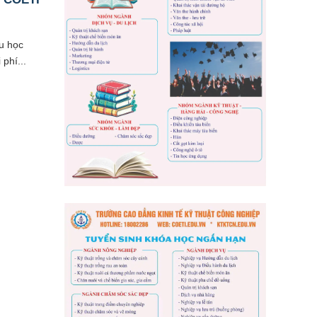
u học
phí...