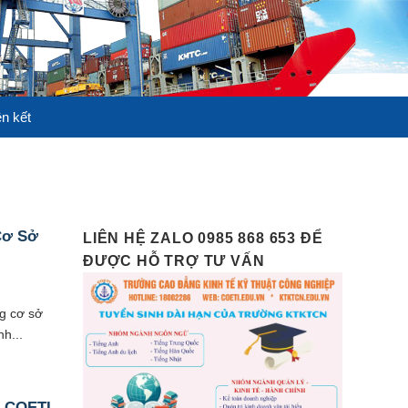
ên kết
Cơ Sở
LIÊN HỆ ZALO 0985 868 653 ĐỂ
ĐƯỢC HỖ TRỢ TƯ VẤN
g cơ sở
h...
g COETI