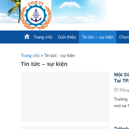
Skip
to
content
Trang chủ
Giới thiệu
Tin tức – sự kiện
Chươ
Trang chủ
»
Tin tức - sự kiện
Tin tức – sự kiện
Một D
Tại TP
Đăng
Trường 
mới tại 
Talks