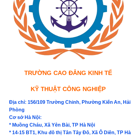
TRƯỜNG CAO ĐẲNG KINH TẾ
KỸ THUẬT CÔNG NGHIỆP
Địa chỉ: 156/109 Trường Chinh, Phường Kiến An, Hải
Phòng
Cơ sở Hà Nội:
* Muồng Cháu, Xã Yên Bài, TP Hà Nội
* 14-15 BT1, Khu đô thị Tân Tây Đô, Xã Ô Diên, TP Hà