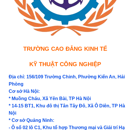
TRƯỜNG CAO ĐẲNG KINH TẾ
KỸ THUẬT CÔNG NGHIỆP
Địa chỉ: 156/109 Trường Chinh, Phường Kiến An, Hải
Phòng
Cơ sở Hà Nội:
* Muồng Cháu, Xã Yên Bài, TP Hà Nội
* 14-15 BT1, Khu đô thị Tân Tây Đô, Xã Ô Diên, TP Hà
Nội
* Cơ sở Quảng Ninh:
- Ô số 02 lô C1, Khu tổ hợp Thương mại và Giải trí Hạ