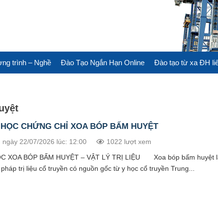
ng trình – Nghề
Đào Tạo Ngắn Hạn Online
Đào tạo từ xa ĐH li
uyệt
 HỌC CHỨNG CHỈ XOA BÓP BẤM HUYỆT
 ngày 22/07/2026 lúc: 12:00
1022 lượt xem
C XOA BÓP BẤM HUYỆT – VẬT LÝ TRỊ LIỆU Xoa bóp bấm huyệt l
háp trị liệu cổ truyền có nguồn gốc từ y học cổ truyền Trung...