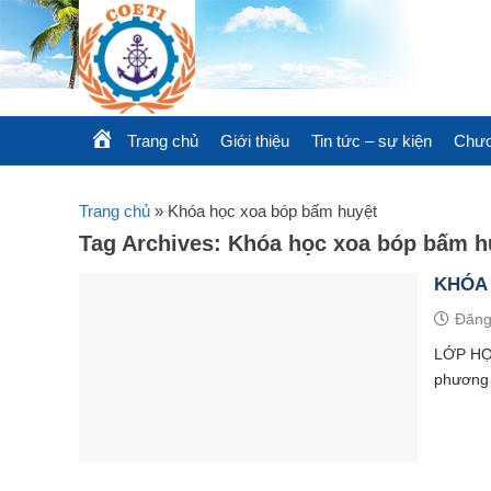
Skip
to
content
Trang chủ
Giới thiệu
Tin tức – sự kiện
Chươ
Trang chủ
»
Khóa học xoa bóp bấm huyệt
Tag Archives:
Khóa học xoa bóp bấm h
KHÓA
Đăng
LỚP HỌ
phương p