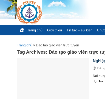
Skip
to
content
Trang chủ
Giới thiệu
Tin tức – sự kiện
Chươ
Trang chủ
»
Đào tạo giáo viên trực tuyến
Tag Archives:
Đào tạo giáo viên trực t
Nghiệ
Đăng
Nội dun
dục học 