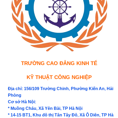
TRƯỜNG CAO ĐẲNG KINH TẾ
KỸ THUẬT CÔNG NGHIỆP
Địa chỉ: 156/109 Trường Chinh, Phường Kiến An, Hải
Phòng
Cơ sở Hà Nội:
* Muồng Cháu, Xã Yên Bài, TP Hà Nội
* 14-15 BT1, Khu đô thị Tân Tây Đô, Xã Ô Diên, TP Hà