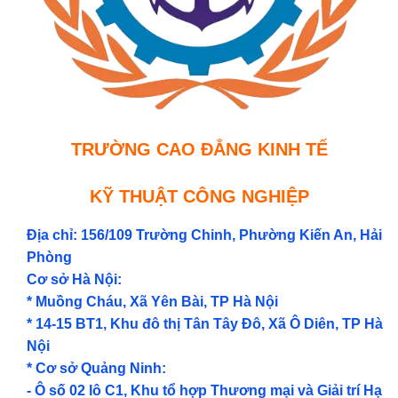
TRƯỜNG CAO ĐẲNG KINH TẾ
KỸ THUẬT CÔNG NGHIỆP
Địa chỉ: 156/109 Trường Chinh, Phường Kiến An, Hải
Phòng
Cơ sở Hà Nội:
* Muồng Cháu, Xã Yên Bài, TP Hà Nội
* 14-15 BT1, Khu đô thị Tân Tây Đô, Xã Ô Diên, TP Hà
Nội
* Cơ sở Quảng Ninh:
- Ô số 02 lô C1, Khu tổ hợp Thương mại và Giải trí Hạ