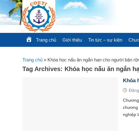
Skip
to
content
Trang chủ
Giới thiệu
Tin tức – sự kiện
Chươ
Trang chủ
»
Khóa học nấu ăn ngắn hạn cho người bận rộ
Tag Archives:
Khóa học nấu ăn ngắn hạ
Khóa h
Đăng
Chương 
chương 
nghiệp l