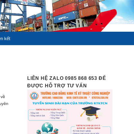
ên kết
LIÊN HỆ ZALO 0985 868 653 ĐỂ
ĐƯỢC HỖ TRỢ TƯ VẤN
 về
huyên