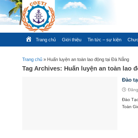
Skip
to
content
Trang chủ
Giới thiệu
Tin tức – sự kiện
Chươ
Trang chủ
»
Huấn luyện an toàn lao động tại Đà Nẵng
Tag Archives:
Huấn luyện an toàn lao đ
Đào tạ
Đăng
Đào Tạo
Toàn Gi