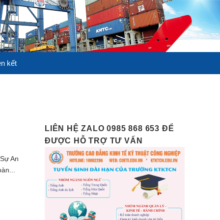
ên kết
LIÊN HỆ ZALO 0985 868 653 ĐỂ
ĐƯỢC HỖ TRỢ TƯ VẤN
 Sự An
àn...