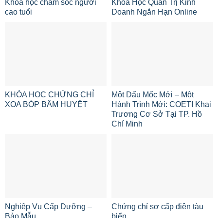
Khóa học chăm sóc người
Khóa Học Quản Trị Kinh
cao tuổi
Doanh Ngắn Hạn Online
KHÓA HỌC CHỨNG CHỈ
Một Dấu Mốc Mới – Một
XOA BÓP BẤM HUYỆT
Hành Trình Mới: COETI Khai
Trương Cơ Sở Tại TP. Hồ
Chí Minh
Nghiệp Vụ Cấp Dưỡng –
Chứng chỉ sơ cấp điện tàu
Bảo Mẫu
biển