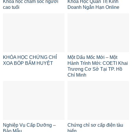
Khóa học chăm sóc người
Khóa Học Quản Trị Kinh
cao tuổi
Doanh Ngắn Hạn Online
KHÓA HỌC CHỨNG CHỈ
Một Dấu Mốc Mới – Một
XOA BÓP BẤM HUYỆT
Hành Trình Mới: COETI Khai
Trương Cơ Sở Tại TP. Hồ
Chí Minh
Nghiệp Vụ Cấp Dưỡng –
Chứng chỉ sơ cấp điện tàu
Bảo Mẫu
biển