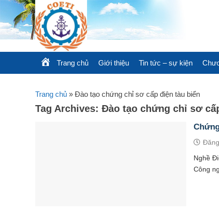
Skip
to
content
Trang chủ
Giới thiệu
Tin tức – sự kiện
Chươ
Trang chủ
»
Đào tạo chứng chỉ sơ cấp điện tàu biển
Tag Archives:
Đào tạo chứng chỉ sơ cấp
Chứng 
Đăng
Nghề Đi
Công ng