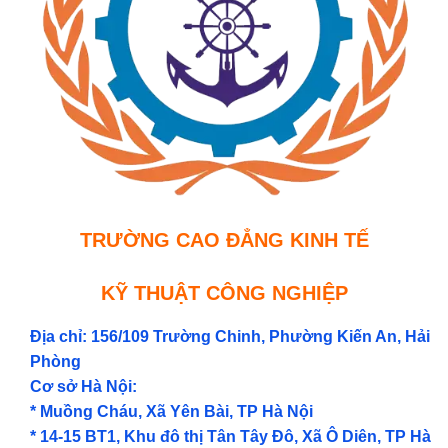
TRƯỜNG CAO ĐẲNG KINH TẾ
KỸ THUẬT CÔNG NGHIỆP
Địa chỉ: 156/109 Trường Chinh, Phường Kiến An, Hải
Phòng
Cơ sở Hà Nội:
* Muồng Cháu, Xã Yên Bài, TP Hà Nội
* 14-15 BT1, Khu đô thị Tân Tây Đô, Xã Ô Diên, TP Hà