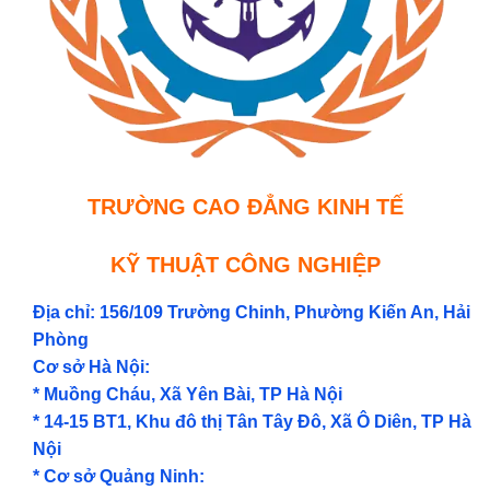
TRƯỜNG CAO ĐẲNG KINH TẾ
KỸ THUẬT CÔNG NGHIỆP
Địa chỉ: 156/109 Trường Chinh, Phường Kiến An, Hải
Phòng
Cơ sở Hà Nội:
* Muồng Cháu, Xã Yên Bài, TP Hà Nội
* 14-15 BT1, Khu đô thị Tân Tây Đô, Xã Ô Diên, TP Hà
Nội
* Cơ sở Quảng Ninh: