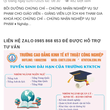
Đăng ngày 02/07/2025 lúc: 08:30
482 lượt xem
BỒI DƯỠNG CHỨNG CHỈ – CHỨNG NHẬN NGHIỆP VỤ SƯ
PHẠM CHO GIÁO VIÊN – GIẢNG VIÊN LỢI ÍCH KHI THAM GIA
KHOÁ HỌC CHỨNG CHỈ – CHỨNG NHẬN NGHIỆP VỤ SƯ
PHẠM ♦ Nghiệp...
LIÊN HỆ ZALO 0985 868 653 ĐỂ ĐƯỢC HỖ TRỢ
TƯ VẤN