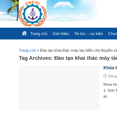
Skip
to
content
Trang chủ
Giới thiệu
Tin tức – sự kiện
Chươ
Trang chủ
»
Đào tạo khai thác máy tàu biển cho thuyền v
Tag Archives:
Đào tạo khai thác máy tà
Khóa h
Đăng
Khóa Họ
1. Giới
tế...